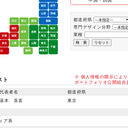
中国・四国
都道府県
専門デザイン分野
業種
※ 個人情報の開示によ
スト
ポートフォリオ公開組合
代表者名
都道府県
湯本 喜直
東京
ディア系