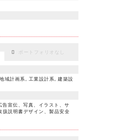
ポートフォリオなし
 地域計画系, 工業設計系, 建築設
広告宣伝、写真、イラスト、サ
取扱説明書デザイン、製品安全